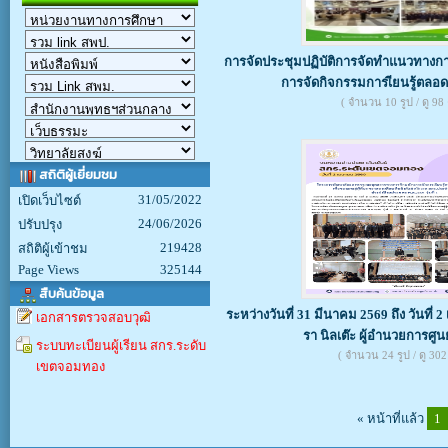
การจัดประชุมปฏิบัติการจัดทำแนวทางกา
การจัดกิจกรรมการเียนรู้ตลอดช
( จำนวน 10 รูป / ดู 98 ค
สถิติผู้เยี่ยมชม
31/05/2022
เปิดเว็บไซต์
24/06/2026
ปรับปรุง
219428
สถิติผู้เข้าชม
Page Views
325144
สืบค้นข้อมูล
ระหว่างวันที่ 31 มีนาคม 2569 ถึง วันที
เอกสารตรวจสอบวุฒิ
รา นิลเต๊ะ ผู้อำนวยการศูนย
ระบบทะเบียนผู้เรียน สกร.ระดับ
( จำนวน 24 รูป / ดู 302 ค
เขตจอมทอง
« หน้าที่แล้ว
1