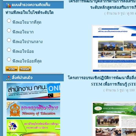
โครงการพัฒนาบุคลากรด้านการส่งเสริมกา
แบบสำรวจความคิดเห็น
ระดับหลักสูตรส่งเสริมการเรี
ท่านพึงพอใจเว็บไซต์ระดับใด
( จำนวน 9 รูป / ดู 98 คร
พึงพอใจมากที่สุด
พึงพอใจมาก
พึงพอใจปานกลาง
พึงพอใจน้อย
พึงพอใจน้อยที่สุด
ลิ้งค์น่าสนใจ
โครงการอบรมเชิงปฏิบัติการพัฒนาสื่อสิ่งป
STEM เพื่อการเรียนรู้ (S
( จำนวน 5 รูป / ดู 100 ค