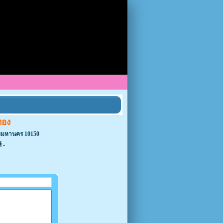
ทอง
พมหานคร 10150
 -